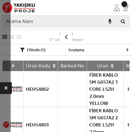
HELİOS
"2" sonuç listeleniyor
Filtrele (1)
#
Ürün Kodu
Barkod No
Ürün
M
FİBER KABLO
SM G657A2 1
×
HEHS4802
CORE LSZH
H
2.0mm
YELLOW
FİBER KABLO
SM G657A2 2
HEHS4803
CORE LSZH
H
2.0mm