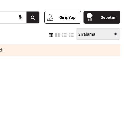
Giriş Yap
Sepetim
dı.