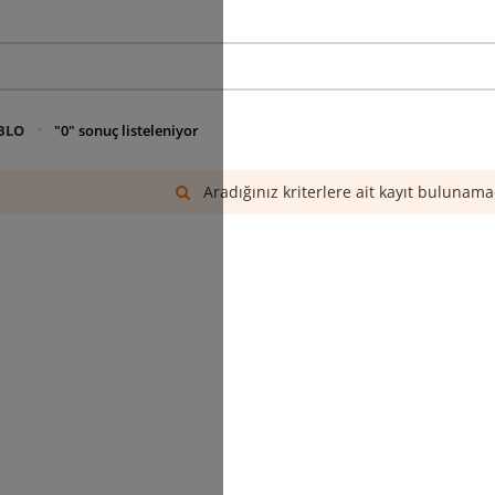
BLO
"0" sonuç listeleniyor
Aradığınız kriterlere ait kayıt bulunama