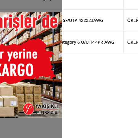
SL400 SF/U23 LSZH Category 6 SF/UTP 4x2x23AWG
ÖRE
SL400 U24/7 Stranded LSZH Category 6 U/UTP 4PR AWG
ÖRE