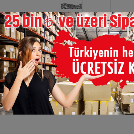
×
OR-506024
OR-506167