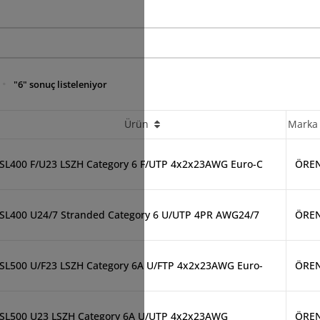
"6" sonuç listeleniyor
Ürün
Mark
SL400 F/U23 LSZH Category 6 F/UTP 4x2x23AWG Euro-C
ÖRE
SL400 U24/7 Stranded Category 6 U/UTP 4PR AWG24/7
ÖRE
SL500 U/F23 LSZH Category 6A U/FTP 4x2x23AWG Euro-
ÖRE
SL500 U23 LSZH Category 6A U/UTP 4x2x23AWG
ÖRE