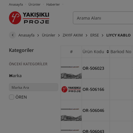
Anasayfa
Ürünler
Haberler
Anasayfa
Ürünler
ZAYIF AKIM
ERSE
LIYCY KABLO
Kategoriler
#
Ürün Kodu
Barkod No
ÖNCEKI KATEGORILER
OR-506023
Marka
OR-506166
ÖREN
OR-506046
OR-506043