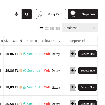
Giriş Yap
Sepetim
a
Size Özel
Stok
Yolda
Detay
Sepete Ekle
N
30,86 TL
Sorunuz
Yok
Detay
Sepete Ekle
N
29,86 TL
Sorunuz
Yok
Detay
Sepete Ekle
N
38,89 TL
Sorunuz
Yok
Detay
Sepete Ekle
N
36,54 TL
Sorunuz
Yok
Detay
Sepete Ekle