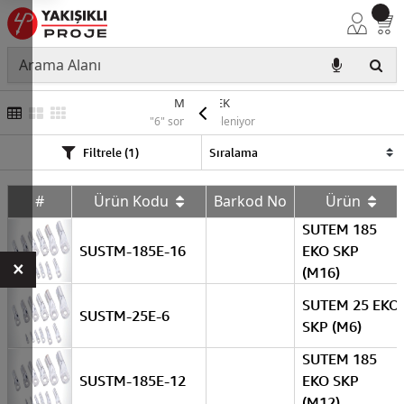
MULTİTEK
"6" sonuç listeleniyor
Filtrele (1)
#
Ürün Kodu
Barkod No
Ürün
SUTEM 185
SUSTM-185E-16
EKO SKP
×
(M16)
SUTEM 25 EKO
SUSTM-25E-6
SKP (M6)
SUTEM 185
SUSTM-185E-12
EKO SKP
(M12)