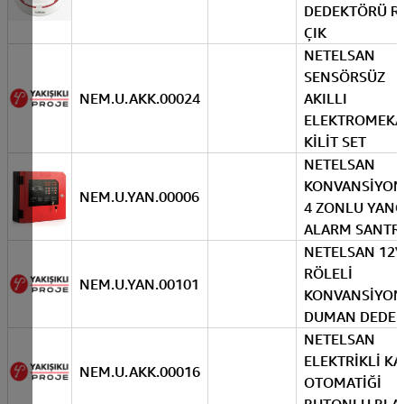
DEDEKTÖRÜ R
ÇIK
NETELSAN
SENSÖRSÜZ
NEM.U.AKK.00024
AKILLI
ELEKTROMEKA
KİLİT SET
NETELSAN
KONVANSİYON
NEM.U.YAN.00006
4 ZONLU YANG
ALARM SANTR
NETELSAN 12V
RÖLELİ
NEM.U.YAN.00101
KONVANSİYON
DUMAN DEDE
NETELSAN
ELEKTRİKLİ KA
NEM.U.AKK.00016
OTOMATİĞİ