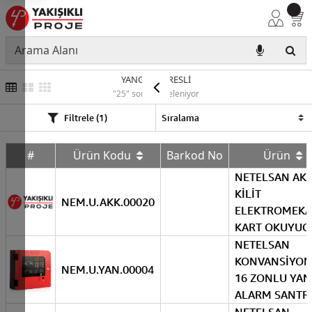
YANGIN ADRESLİ
"25" sonuç listeleniyor
Filtrele (1)
#
Ürün Kodu
Barkod No
Ürün
NETELSAN AKI
KİLİT
NEM.U.AKK.00020
ELEKTROMEKA
KART OKUYUC
NETELSAN
KONVANSİYON
NEM.U.YAN.00004
16 ZONLU YAN
ALARM SANTR