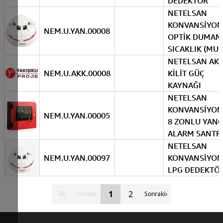
DEDEKTÖR
NETELSAN
KONVANSİYON
NEM.U.YAN.00008
OPTİK DUMAN
SICAKLIK (MU
NETELSAN AKI
NEM.U.AKK.00008
KİLİT GÜÇ
KAYNAĞI
NETELSAN
KONVANSİYON
NEM.U.YAN.00005
8 ZONLU YANG
ALARM SANTR
NETELSAN
NEM.U.YAN.00097
KONVANSİYON
LPG DEDEKTÖ
1
2
İlk
Önceki
Sonraki