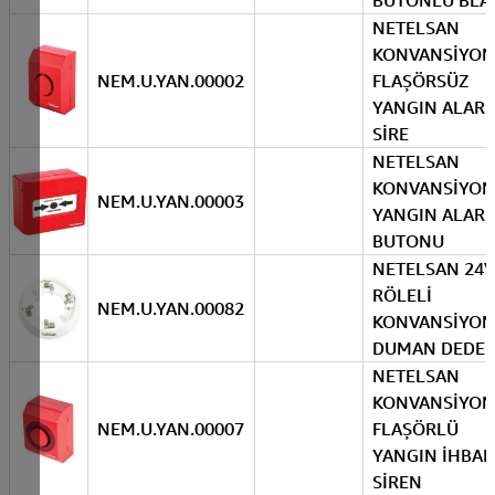
BUTONLU BLA
NETELSAN
KONVANSİYON
NEM.U.YAN.00002
FLAŞÖRSÜZ
YANGIN ALAR
SİRE
NETELSAN
KONVANSİYON
NEM.U.YAN.00003
YANGIN ALAR
BUTONU
NETELSAN 24V
RÖLELİ
NEM.U.YAN.00082
KONVANSİYON
DUMAN DEDE
NETELSAN
KONVANSİYON
NEM.U.YAN.00007
FLAŞÖRLÜ
YANGIN İHBAR
SİREN