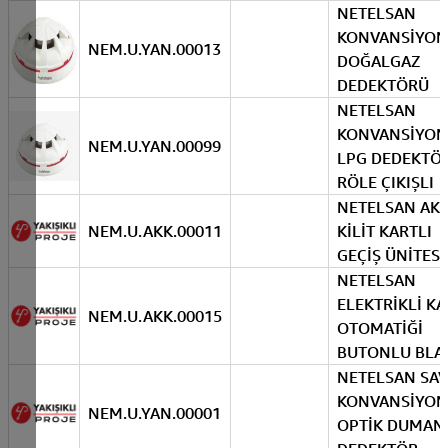
NETELSAN
KONVANSİYON
NEM.U.YAN.00013
DOĞALGAZ
DEDEKTÖRÜ
NETELSAN
KONVANSİYON
NEM.U.YAN.00099
LPG DEDEKTÖ
RÖLE ÇIKIŞLI
NETELSAN AKI
NEM.U.AKK.00011
KİLİT KARTLI
GEÇİŞ ÜNİTESİ
NETELSAN
ELEKTRİKLİ KA
NEM.U.AKK.00015
OTOMATİĞİ
BUTONLU BLA
NETELSAN SAV
KONVANSİYON
NEM.U.YAN.00001
OPTİK DUMAN