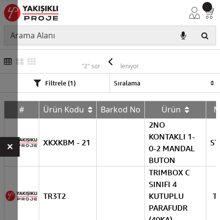
SİGMA
"2" sonuç listeleniyor
Filtrele (1)
#
Ürün Kodu
Barkod No
Ürün
M
2NO
KONTAKLI 1-
XKXKBM - 21
ST
×
0-2 MANDAL
BUTON
TRIMBOX C
SINIFI 4
TR3T2
KUTUPLU
T
PARAFUDR
(40KA)