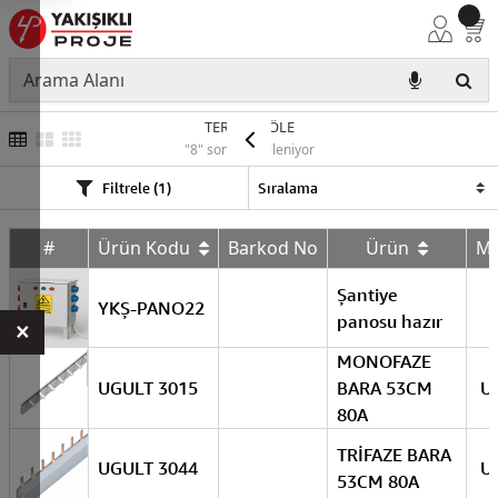
TERMİK RÖLE
"8" sonuç listeleniyor
Filtrele (1)
#
Ürün Kodu
Barkod No
Ürün
M
Şantiye
YKŞ-PANO22
panosu hazır
×
MONOFAZE
UGULT 3015
BARA 53CM
U
80A
TRİFAZE BARA
UGULT 3044
U
53CM 80A