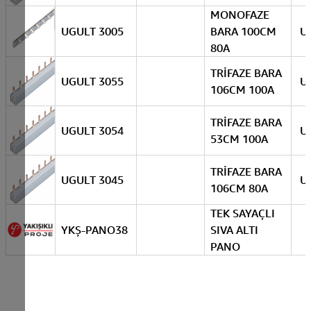
MONOFAZE
UGULT 3005
BARA 100CM
U
80A
TRİFAZE BARA
UGULT 3055
U
106CM 100A
TRİFAZE BARA
UGULT 3054
U
53CM 100A
TRİFAZE BARA
UGULT 3045
U
106CM 80A
TEK SAYAÇLI
YKŞ-PANO38
SIVA ALTI
PANO