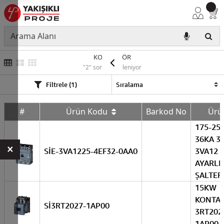
KONTAKTÖR
"2" sonuç listeleniyor
Filtrele (1)
#
Ürün Kodu
Barkod No
Ür
175-25
36KA 3
×
SİE-3VA1225-4EF32-0AA0
3VA12 
AYARLI
ŞALTER
15KW
KONTA
Sİ3RT2027-1AP00
3RT202
1AP00 (