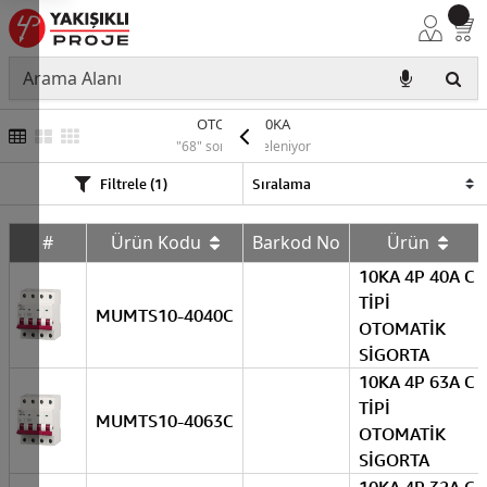
OTOMAT 10KA
"68" sonuç listeleniyor
Filtrele (1)
#
Ürün Kodu
Barkod No
Ürün
10KA 4P 40A C
TİPİ
MUMTS10-4040C
OTOMATİK
SİGORTA
10KA 4P 63A C
TİPİ
MUMTS10-4063C
OTOMATİK
SİGORTA