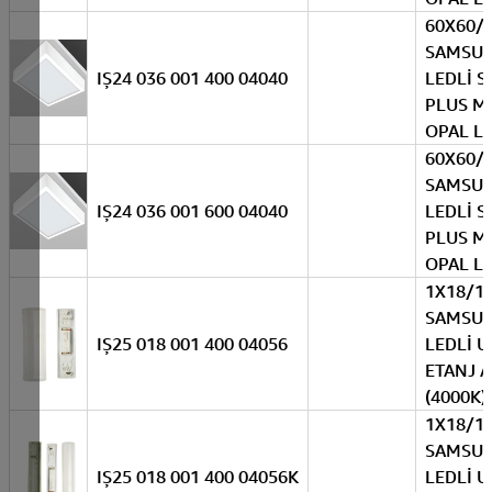
60X60/
SAMSU
IŞ24 036 001 400 04040
LEDLİ S
PLUS M
OPAL L
60X60/
SAMSU
IŞ24 036 001 600 04040
LEDLİ S
PLUS M
OPAL L
1X18/1
SAMSU
IŞ25 018 001 400 04056
LEDLİ U
ETANJ 
(4000K)
1X18/1
SAMSU
IŞ25 018 001 400 04056K
LEDLİ U