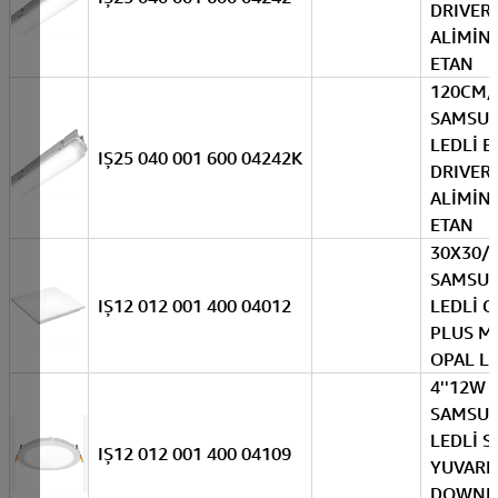
DRIVER
ALİMİN
ETAN
120CM
SAMSU
LEDLİ E
IŞ25 040 001 600 04242K
DRIVER
ALİMİN
ETAN
30X30/
SAMSU
IŞ12 012 001 400 04012
LEDLİ C
PLUS M
OPAL L
4''12W
SAMSU
LEDLİ S
IŞ12 012 001 400 04109
YUVARL
DOWNL