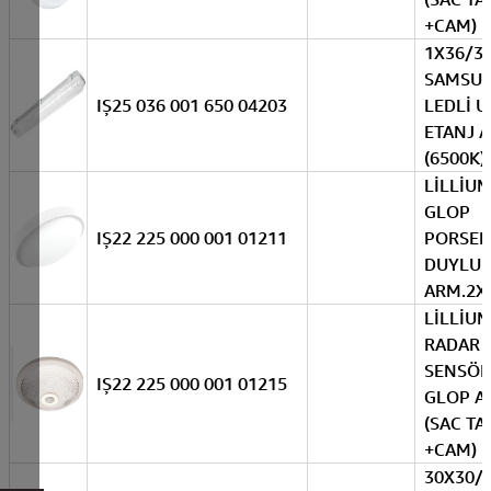
+CAM)
1X36/3
SAMSU
IŞ25 036 001 650 04203
LEDLİ U
ETANJ 
(6500K)
LİLLİU
GLOP
IŞ22 225 000 001 01211
PORSEL
DUYLU
ARM.2X
LİLLİU
RADAR
SENSÖR
IŞ22 225 000 001 01215
GLOP A
(SAC T
+CAM)
30X30/