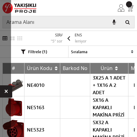
SIRA KLEMENS
"5" sonuç listeleniyor
Filtrele (1)
#
Ürün Kodu
Barkod No
Ürün
M
3X25 A 1 ADET
NE4010
+ 1X16 A 2
N
×
ADET
5X16 A
NE5163
KAPAKLI
N
MAKİNA PRİZİ
5X32 A
NE5323
KAPAKLI
N