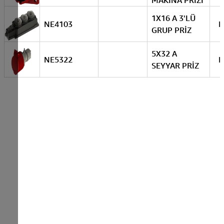
MAKİNA PRİZİ
1X16 A 3'LÜ
NE4103
N
GRUP PRİZ
5X32 A
NE5322
N
SEYYAR PRİZ