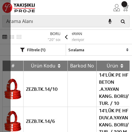
BORU H.F A.YAYAN
"20" sonuç listeleniyor
Filtrele (1)
#
Ürün Kodu
Barkod No
Ürün
14'LÜK PE HF
BETON
ZEZB.TK.14/10
.A.YAYAN
KANG. BORU/
TUR. / 10
14'LÜK PE HF
DUV.A.YAYAN
ZEZB.TK.14/6
KANG. BORU/
TUR. / 100 M