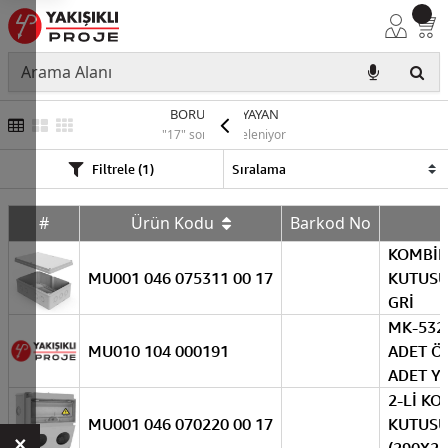
BORU H.F A.YAYAN
"17" sonuç listeleniyor
Filtrele (1)
#
Ürün Kodu
Barkod No
KOMBİ
MU001 046 075311 00 17
KUTUSU
GRİ
MK-5324
MU010 104 000191
ADET ÖN
ADET Y
2-Lİ K
MU001 046 070220 00 17
KUTUSU
×