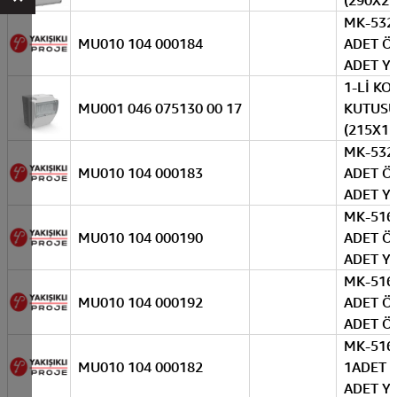
(290X22
MK-532-
MU010 104 000184
ADET ÖN
ADET Y
1-Lİ K
MU001 046 075130 00 17
KUTUSU
(215X13
MK-532-
MU010 104 000183
ADET ÖN
ADET Y
MK-5164
MU010 104 000190
ADET ÖN
ADET Y
MK-5163
MU010 104 000192
ADET ÖN
ADET Ö
MK-516-
MU010 104 000182
1ADET 
ADET Y