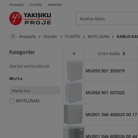
Anasayfa
Ürünler
Haberler
Anasayfa
Ürünler
PLASTİK
MUTLUSAN
KABLO KAN
Kategoriler
#
Ürün Kodu
ÖNCEKI KATEGORILER
MU050 901 355019
Marka
MU050 901 507025
MUTLUSAN
MU001 046 406020 00 17
MU001 046 608026 00 44