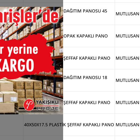
35X50X19 PLASTİK DAĞITIM PANOSU 45
MUTLUSAN
OTOMATLI (15X3)
40X50X24 PLASTİK OPAK KAPAKLI PANO
MUTLUSAN
50X70X25 PLASTİK ŞEFFAF KAPAKLI PANO
MUTLUSAN
25X35X15 PLASTİK DAĞITIM PANOSU 18
MUTLUSAN
OTOMATLI (9X2)
40X60X20 PLASTİK ŞEFFAF KAPAKLI PANO
MUTLUSAN
40X50X17.5 PLASTİK ŞEFFAF KAPAKLI PANO
MUTLUSAN