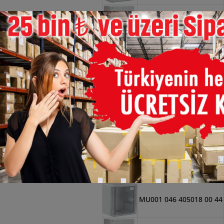
×
MU001 046 355019 01 17
MU001 046 405024 00 17
MU001 046 507025 00 44
MU001 046 253515 01 17
MU001 046 406020 00 44
MU001 046 405018 00 44