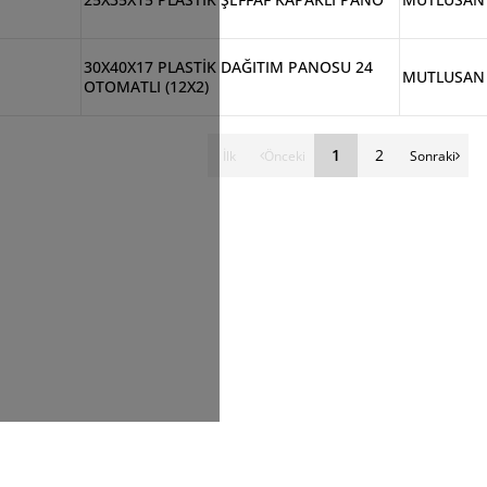
30X40X17 PLASTİK DAĞITIM PANOSU 24
MUTLUSAN
OTOMATLI (12X2)
1
2
İlk
Önceki
Sonraki