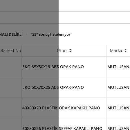
ALI DELİKLİ
"33" sonuç listeleniyor
Barkod No
Ürün
Marka
EKO 35X50X19 ABS OPAK PANO
MUTLUSAN
EKO 50X70X25 ABS OPAK PANO
MUTLUSAN
40X60X20 PLASTİK OPAK KAPAKLI PANO
MUTLUSAN
60X80X26 PLASTİK ŞEFFAF KAPAKLI PANO
MUTLUSAN