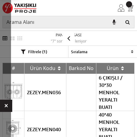
PANEL KASASI
"7" sonuç listeleniyor
Filtrele (1)
#
Ürün Kodu
Barkod No
Ürün
6 ÇIKIŞLI /
30*30
ZEZEY.MEN036
MENHOL
YERALTI
×
BUATI
40*40
MENHOL
ZEZEY.MEN040
YERALTI
BUATI