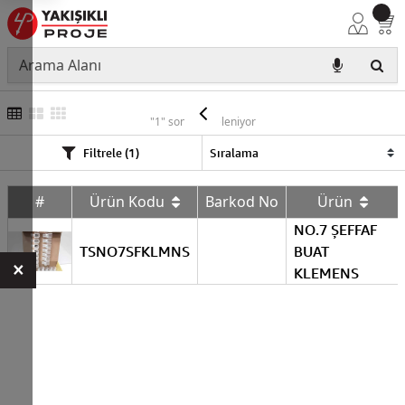
TSE
"1" sonuç listeleniyor
Filtrele (1)
#
Ürün Kodu
Barkod No
Ürün
NO.7 ŞEFFAF
TSNO7SFKLMNS
BUAT
×
KLEMENS