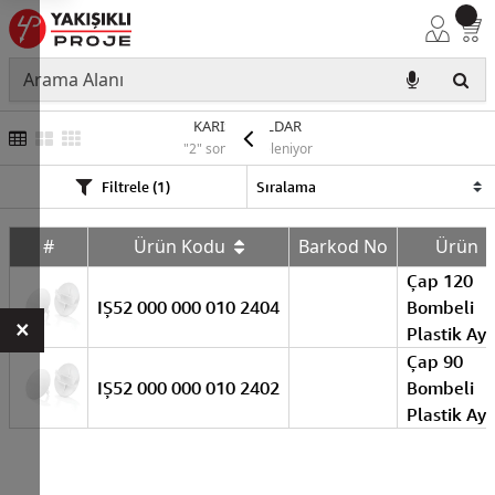
KARIŞIK-IŞILDAR
"2" sonuç listeleniyor
Filtrele (1)
#
Ürün Kodu
Barkod No
Ürün
Çap 120
IŞ52 000 000 010 2404
Bombeli
×
Plastik Ay
Çap 90
IŞ52 000 000 010 2402
Bombeli
Plastik Ay