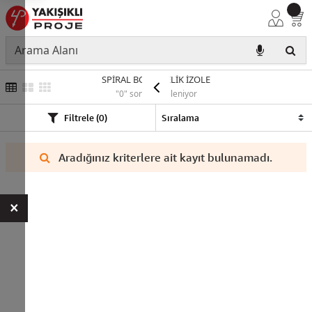
SPİRAL BORU ÇELİK İZOLE
"0" sonuç listeleniyor
Filtrele (0)
Aradığınız kriterlere ait kayıt bulunamadı.
×