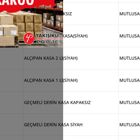
NORM BUAT KAPAKSIZ
MUTLUS
GEÇMELİ PLASTİK KASA(SİYAH)
MUTLUS
ALÇIPAN KASA 2 Lİ(SİYAH)
MUTLUS
ALÇIPAN KASA 1 Lİ(SİYAH)
MUTLUS
GEÇMELİ DERİN KASA KAPAKSIZ
MUTLUS
GEÇMELİ DERİN KASA SİYAH
MUTLUS