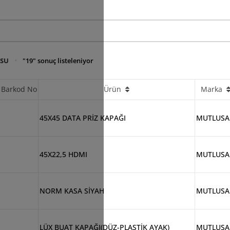
USU
"19" sonuç listeleniyor
Barkod No
Ürün
Marka
45X45 DATA PRİZ KAPAĞI
MUTLUS
45X22,5 HDMI
MUTLUS
NORM KASA SİYAH
MUTLUS
LÜX BUAT KAPAĞI(DÜZ-PLASTİK AYAK)
MUTLUS