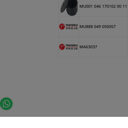
MU001 046 170102 00 11
MU888 049 050057
MA63037