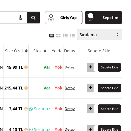
Giriş Yap
Sepetim
Size Özel
Stok
Yolda
Detay
Sepete Ekle
AN
15,99 TL
Var
Yok
Detay
Sepete Ekle
AN
215,44 TL
Var
Yok
Detay
Sepete Ekle
AN
3,44 TL
Sorunuz
Yok
Detay
Sepete Ekle
AN
4,13 TL
Sorunuz
Yok
Detay
Sepete Ekle