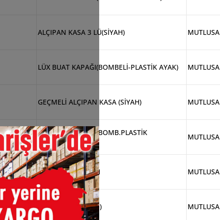
ALÇIPAN KASA 3 LÜ(SİYAH)
MUTLUS
LÜX BUAT KAPAĞI(BOMBELİ-PLASTİK AYAK)
MUTLUS
GEÇMELİ ALÇIPAN KASA (SİYAH)
MUTLUS
LÜX BUAT KAPAĞI(BOMB.PLASTİK
MUTLUS
AYAK)VİDALI
NORM BUAT SİYAH
MUTLUS
TÜNEL KASA(SİYAH)
MUTLUS