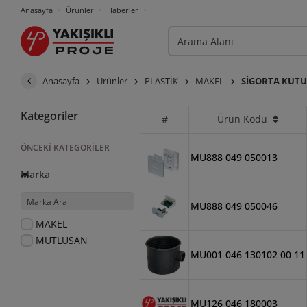
Anasayfa
Ürünler
Haberler
Anasayfa
Ürünler
PLASTİK
MAKEL
SİGORTA KUT
Kategoriler
#
Ürün Kodu
ÖNCEKI KATEGORILER
MU888 049 050013
Marka
MU888 049 050046
MAKEL
MUTLUSAN
MU001 046 130102 00 11
MU126 046 180003