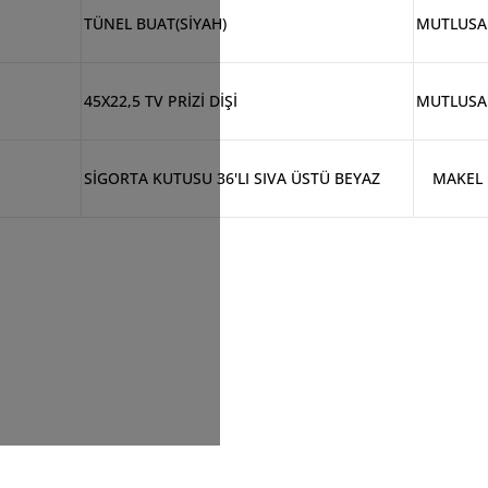
TÜNEL BUAT(SİYAH)
MUTLUS
45X22,5 TV PRİZİ DİŞİ
MUTLUS
SİGORTA KUTUSU 36'LI SIVA ÜSTÜ BEYAZ
MAKEL