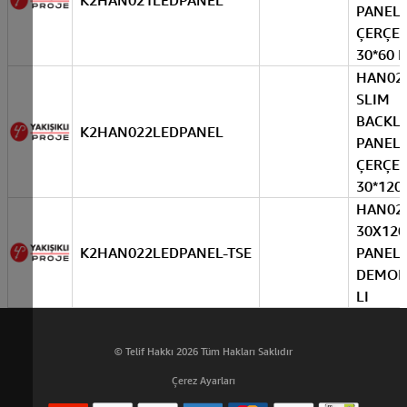
K2HAN021LEDPANEL
PANEL
ÇERÇEV
30*60 
HAN022
SLIM
BACKL
K2HAN022LEDPANEL
PANEL
ÇERÇEV
30*120
HAN02
30X120
K2HAN022LEDPANEL-TSE
PANEL 
DEMON
LI
© Telif Hakkı 2026 Tüm Hakları Saklıdır
Çerez Ayarları