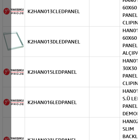
HAN01
60X60 
K2HAN013CLEDPANEL
PANEL 
CLIPIN
HAN01
60X60 
K2HAN013DLEDPANEL
PANEL 
ALÇIPA
HAN01
30X30 
K2HAN015LEDPANEL
PANEL 
CLIPIN
HAN016
S.Ü LE
K2HAN016LEDPANEL
PANEL 
DEMON
HAN021
SLIM
BACKL