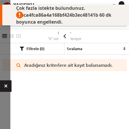
Çok fazla istekte bulundunuz.
3ceca4fca86a4a168bf424b3ec48141b 60 dk
boyunca engellendi.
Ürünler
"0" sonuç listeleniyor
Filtrele (0)
Aradığınız kriterlere ait kayıt bulunamadı.
×