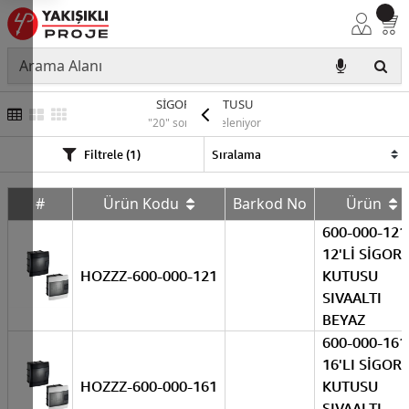
SİGORTA KUTUSU
"20" sonuç listeleniyor
Filtrele (1)
#
Ürün Kodu
Barkod No
Ürün
600-000-121
12'Lİ SİGOR
HOZZZ-600-000-121
KUTUSU
SIVAALTI
BEYAZ
600-000-161
16'LI SİGOR
HOZZZ-600-000-161
KUTUSU
SIVAALTI