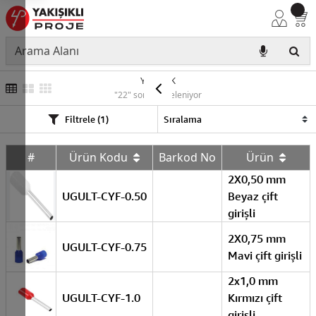
YÜKSÜK
"22" sonuç listeleniyor
Filtrele (1)
#
Ürün Kodu
Barkod No
Ürün
2X0,50 mm
UGULT-CYF-0.50
Beyaz çift
girişli
2X0,75 mm
UGULT-CYF-0.75
Mavi çift girişli
2x1,0 mm
UGULT-CYF-1.0
Kırmızı çift
girişli