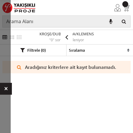
KROŞE/DUBEL/VİDA/KLEMENS
"0" sonuç listeleniyor
Filtrele (0)
Aradığınız kriterlere ait kayıt bulunamadı.
×