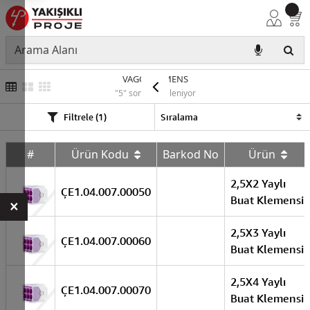
VAGO KLEMENS
"5" sonuç listeleniyor
Filtrele (1)
#
Ürün Kodu
Barkod No
Ürün
2,5X2 Yaylı
ÇE1.04.007.00050
Buat Klemensi
×
2,5X3 Yaylı
ÇE1.04.007.00060
Buat Klemensi
2,5X4 Yaylı
ÇE1.04.007.00070
Buat Klemensi