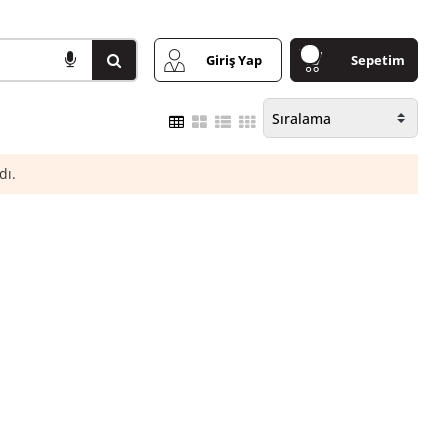
Giriş Yap
Sepetim
dı.