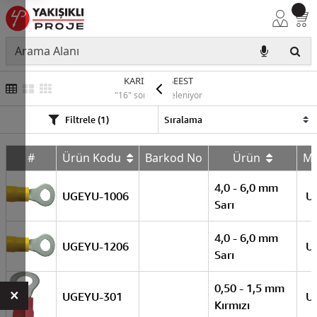
KARIŞIK-UGEEST
"16" sonuç listeleniyor
Filtrele (1)
#
Ürün Kodu
Barkod No
Ürün
M
4,0 - 6,0 mm
UGEYU-1006
U
Sarı
4,0 - 6,0 mm
UGEYU-1206
U
Sarı
0,50 - 1,5 mm
×
UGEYU-301
U
Kırmızı