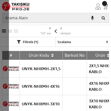
NHXMH
"24" sonuç listeleniyor
Filtrele (1)
#
Ürün Kodu
Barkod No
Ürün
2X1,5 NHX
UNYK-NHXMH-2X1,5
KABLO
4X16 NHX
UNYK-NHXMH-4X16
KABLO
3X10 NHX
UNYK-NHXMH-3X10
KABLO