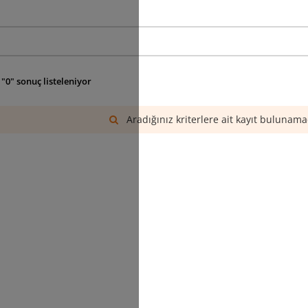
"0" sonuç listeleniyor
Aradığınız kriterlere ait kayıt bulunama