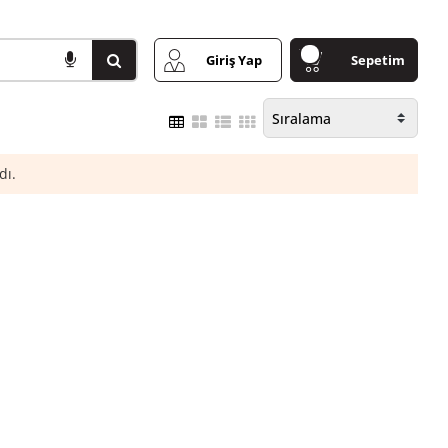
Giriş Yap
Sepetim
dı.