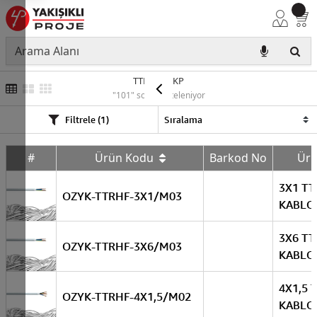
TTRHF YEKP
"101" sonuç listeleniyor
Filtrele (1)
#
Ürün Kodu
Barkod No
Ür
3X1 TT
OZYK-TTRHF-3X1/M03
KABLO
3X6 TT
OZYK-TTRHF-3X6/M03
KABLO
4X1,5 
OZYK-TTRHF-4X1,5/M02
KABLO