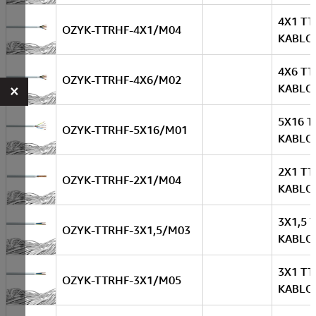
4X1 TT
OZYK-TTRHF-4X1/M04
KABLO
4X6 TT
OZYK-TTRHF-4X6/M02
×
KABLO
5X16 T
OZYK-TTRHF-5X16/M01
KABLO
2X1 TT
OZYK-TTRHF-2X1/M04
KABLO
3X1,5 
OZYK-TTRHF-3X1,5/M03
KABLO
3X1 TT
OZYK-TTRHF-3X1/M05
KABLO