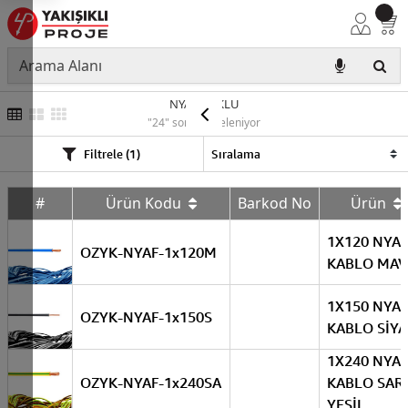
NYAF ÇOKLU
"24" sonuç listeleniyor
Filtrele (1)
#
Ürün Kodu
Barkod No
Ürün
1X120 NYAF
OZYK-NYAF-1x120M
KABLO MAV
1X150 NYAF
OZYK-NYAF-1x150S
KABLO SİY
1X240 NYAF
OZYK-NYAF-1x240SA
KABLO SARI
YEŞİL