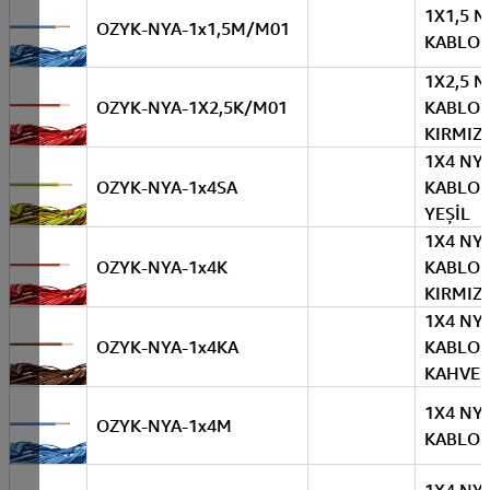
1X1,5 N
OZYK-NYA-1x1,5M/M01
KABLO 
1X2,5 N
OZYK-NYA-1X2,5K/M01
KABLO
KIRMIZI
1X4 NY
OZYK-NYA-1x4SA
KABLO 
YEŞİL
1X4 NY
OZYK-NYA-1x4K
KABLO
KIRMIZI
1X4 NY
OZYK-NYA-1x4KA
KABLO
KAHVER
1X4 NY
OZYK-NYA-1x4M
KABLO 