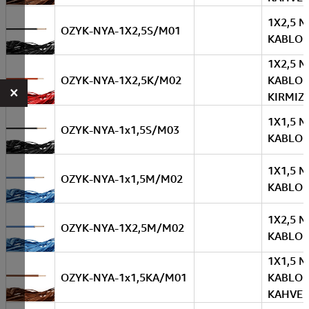
1X2,5 N
OZYK-NYA-1X2,5S/M01
KABLO 
1X2,5 N
OZYK-NYA-1X2,5K/M02
KABLO
×
KIRMIZI
1X1,5 N
OZYK-NYA-1x1,5S/M03
KABLO 
1X1,5 N
OZYK-NYA-1x1,5M/M02
KABLO 
1X2,5 N
OZYK-NYA-1X2,5M/M02
KABLO 
1X1,5 N
OZYK-NYA-1x1,5KA/M01
KABLO
KAHVER