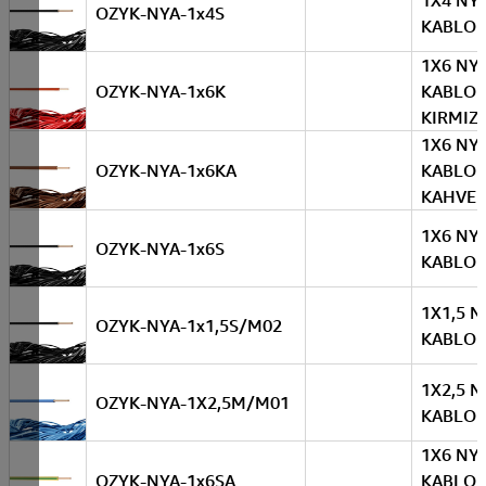
1X4 NY
OZYK-NYA-1x4S
KABLO 
1X6 NY
OZYK-NYA-1x6K
KABLO
KIRMIZI
1X6 NY
OZYK-NYA-1x6KA
KABLO
KAHVER
1X6 NY
OZYK-NYA-1x6S
KABLO 
1X1,5 N
OZYK-NYA-1x1,5S/M02
KABLO 
1X2,5 N
OZYK-NYA-1X2,5M/M01
KABLO 
1X6 NY
OZYK-NYA-1x6SA
KABLO 