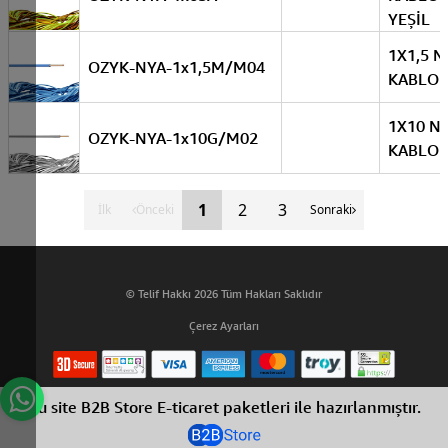
YEŞİL
1X1,5 N
OZYK-NYA-1x1,5M/M04
KABLO 
1X10 N
OZYK-NYA-1x10G/M02
KABLO 
1
2
3
İlk
Önceki
Sonraki
© Telif Hakkı 2026 Tüm Hakları Saklıdır
Çerez Ayarları
Bu site B2B Store E-ticaret paketleri ile hazırlanmıştır.