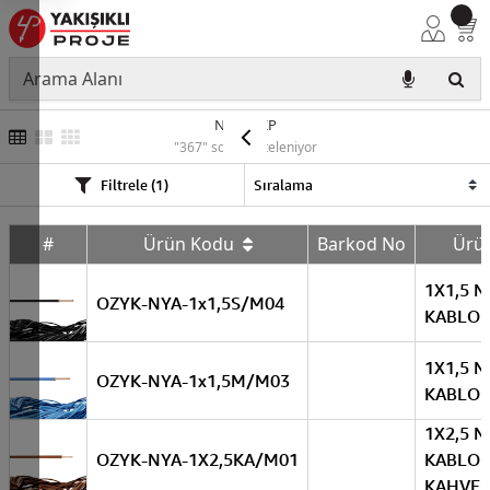
NYA YEKP
"367" sonuç listeleniyor
Filtrele (1)
#
Ürün Kodu
Barkod No
Ürü
1X1,5 N
OZYK-NYA-1x1,5S/M04
KABLO 
1X1,5 N
OZYK-NYA-1x1,5M/M03
KABLO 
1X2,5 N
OZYK-NYA-1X2,5KA/M01
KABLO
KAHVER