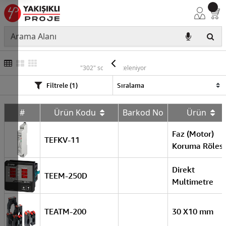
TENSE
"302" sonuç listeleniyor
Filtrele (1)
#
Ürün Kodu
Barkod No
Ürün
Faz (Motor)
TEFKV-11
Koruma Rölesi
Direkt
TEEM-250D
Multimetre
TEATM-200
30 X10 mm