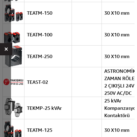
TEATM-150
30 X10 mm
TEATM-100
30 X10 mm
×
TEATM-250
30 X10 mm
ASTRONOMİK
ZAMAN RÖLES
TEAST-02
2 ÇIKIŞLI 24V 
250V AC/DC
25 kVAr
TEKMP-25 kVAr
Kompanzasyo
Kontaktörü
TEATM-125
30 X10 mm