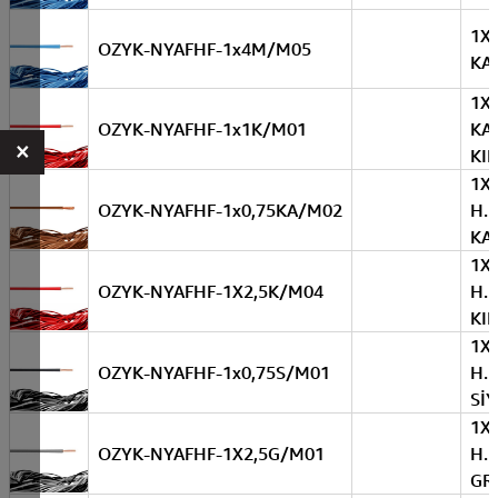
1X4
OZYK-NYAFHF-1x4M/M05
KA
1X1
OZYK-NYAFHF-1x1K/M01
KA
×
KIR
1X
OZYK-NYAFHF-1x0,75KA/M02
H.
KA
1X
OZYK-NYAFHF-1X2,5K/M04
H.
KIR
1X
OZYK-NYAFHF-1x0,75S/M01
H.
Sİ
1X
OZYK-NYAFHF-1X2,5G/M01
H.
GR