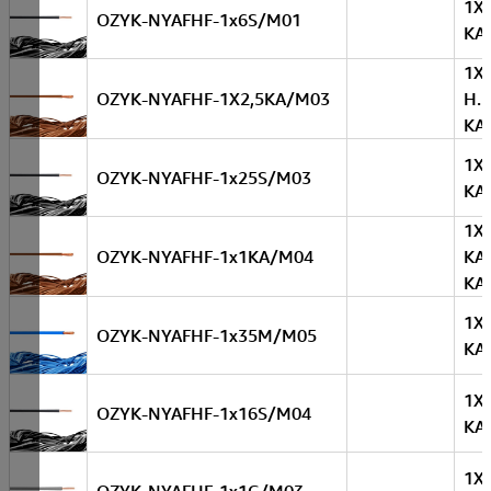
1X6
OZYK-NYAFHF-1x6S/M01
KA
1X
OZYK-NYAFHF-1X2,5KA/M03
H.
KA
1X2
OZYK-NYAFHF-1x25S/M03
KA
1X1
OZYK-NYAFHF-1x1KA/M04
KA
KA
1X3
OZYK-NYAFHF-1x35M/M05
KA
1X1
OZYK-NYAFHF-1x16S/M04
KA
1X1