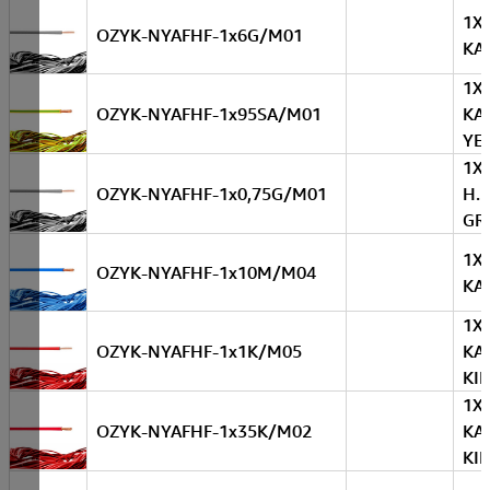
1X6
OZYK-NYAFHF-1x6G/M01
KA
1X9
OZYK-NYAFHF-1x95SA/M01
KA
YE
1X
OZYK-NYAFHF-1x0,75G/M01
H.
GR
1X1
OZYK-NYAFHF-1x10M/M04
KA
1X1
OZYK-NYAFHF-1x1K/M05
KA
KIR
1X3
OZYK-NYAFHF-1x35K/M02
KA
KIR