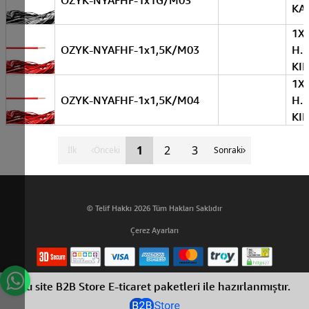
OZYK-NYAFHF-1x1G/M03
KA
1X
OZYK-NYAFHF-1x1,5K/M03
H.
KIR
1X
OZYK-NYAFHF-1x1,5K/M04
H.
KIR
1
2
3
İlk
Önceki
Sonraki
© Telif Hakkı 2026 Tüm Hakları Saklıdır
Çerez Ayarları
Bu site B2B Store E-ticaret paketleri ile hazırlanmıştır.