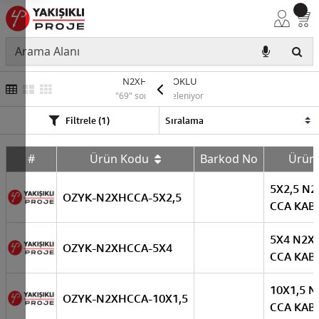
N2XHCCA ÇOKLU
"69" sonuç listeleniyor
Filtrele (1)
#
Ürün Kodu
Barkod No
Ürün
5X2,5 N
OZYK-N2XHCCA-5X2,5
CCA KAB
5X4 N2X
OZYK-N2XHCCA-5X4
CCA KAB
10X1,5 
OZYK-N2XHCCA-10X1,5
CCA KAB