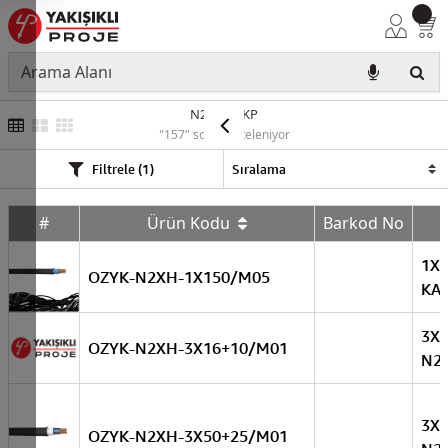
N2XH YEKP
"157" sonuç listeleniyor
Filtrele (1)
#
Ürün Kodu
Barkod No
1X
OZYK-N2XH-1X150/M05
KA
3X
OZYK-N2XH-3X16+10/M01
N2
3X
OZYK-N2XH-3X50+25/M01