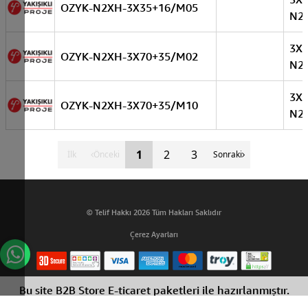
OZYK-N2XH-3X35+16/M05
N2
3X
OZYK-N2XH-3X70+35/M02
N2
3X
OZYK-N2XH-3X70+35/M10
N2
1
2
3
İlk
Önceki
Sonraki
© Telif Hakkı 2026 Tüm Hakları Saklıdır
Çerez Ayarları
Bu site B2B Store E-ticaret paketleri ile hazırlanmıştır.