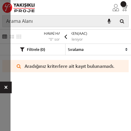
HAVAİ HAT İLETKEN(AAC)
"0" sonuç listeleniyor
Filtrele (0)
Aradığınız kriterlere ait kayıt bulunamadı.
×