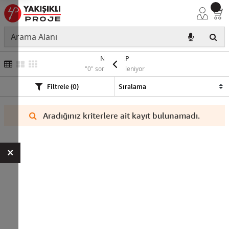
NYA YEKP
"0" sonuç listeleniyor
Filtrele (0)
Aradığınız kriterlere ait kayıt bulunamadı.
×