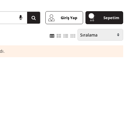
Giriş Yap
Sepetim
dı.