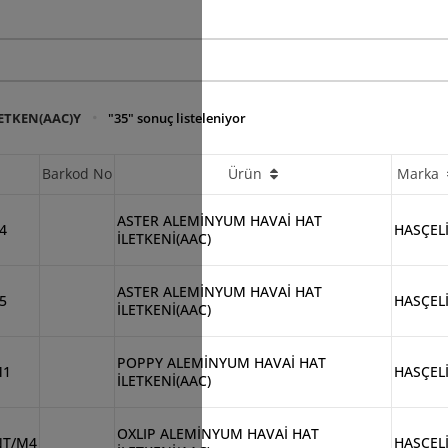
LETKEN(AAC)Y
"35" sonuç listeleniyor
Barkod No
Ürün
Marka
ASTER ALEMİNYUM HAVAİ HAT
4
HASÇEL
İLETKENİ(AAC)
ASTER ALEMİNYUM HAVAİ HAT
5
HASÇEL
İLETKENİ(AAC)
POPPY ALEMİNYUM HAVAİ HAT
M1
HASÇEL
İLETKENİ(AAC)
OXLIP ALEMİNYUM HAVAİ HAT
NT/M4
HASÇEL