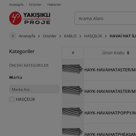
Anasayfa
Ürünler
Haberler
Anasayfa
Ürünler
KABLO
HASÇELİK
HAVAİ HAT İ
Kategoriler
#
Ürün Kodu
ÖNCEKI KATEGORILER
HAYK-HAVAIHATASTER/M
Marka
HAYK-HAVAIHATASTER/M
HASÇELİK
HAYK-HAVAIHATPOPPY/
HAYK-HAVAIHATPHEASA