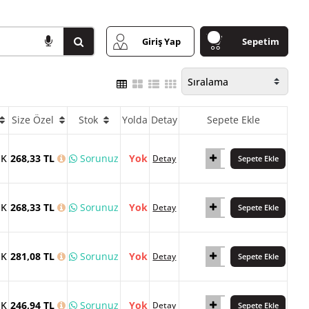
Giriş Yap
Sepetim
Size Özel
Stok
Yolda
Detay
Sepete Ekle
İK
268,33 TL
Sorunuz
Yok
Detay
Sepete Ekle
İK
268,33 TL
Sorunuz
Yok
Detay
Sepete Ekle
İK
281,08 TL
Sorunuz
Yok
Detay
Sepete Ekle
İK
246,94 TL
Sorunuz
Yok
Detay
Sepete Ekle