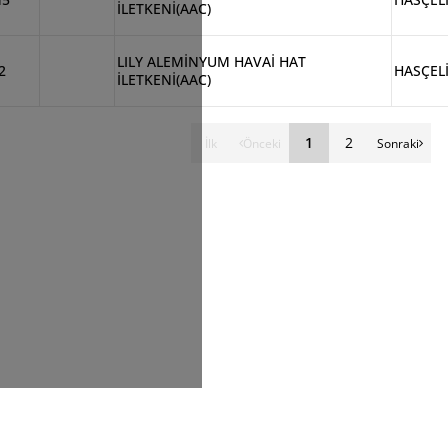
İLETKENİ(AAC)
LILY ALEMİNYUM HAVAİ HAT
2
HASÇEL
İLETKENİ(AAC)
1
2
İlk
Önceki
Sonraki