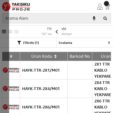
TTR YEKPARE
"30" sonuç listeleniyor
Filtrele (1)
#
Ürün Kodu
Barkod No
Ürün
2X1 TTR
HAYK-TTR-2X1/M01
KABLO
YEKPARE
2X4 TTR
HAYK-TTR-2X4/M01
KABLO
YEKPARE
2X6 TTR
HAYK-TTR-2X6/M01
KABLO