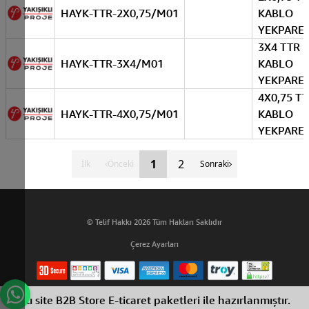
HAYK-TTR-2X0,75/M01
KABLO
YEKPARE
3X4 TTR
HAYK-TTR-3X4/M01
KABLO
YEKPARE
4X0,75 T
HAYK-TTR-4X0,75/M01
KABLO
YEKPARE
1
2
İlk
Önceki
Sonraki
© Telif Hakkı 2026 Tüm Hakları Saklıdır
Çerez Ayarları
Bu site B2B Store E-ticaret paketleri ile hazırlanmıştır.