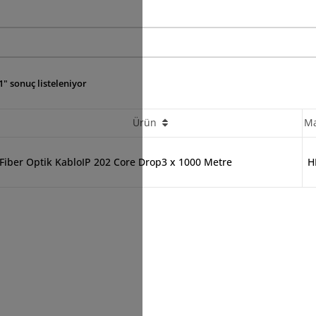
1" sonuç listeleniyor
Ürün
M
Fiber Optik KabloIP 202 Core Drop3 x 1000 Metre
H