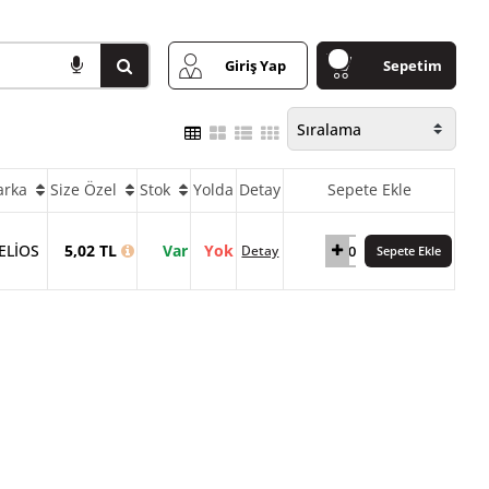
Giriş Yap
Sepetim
arka
Size Özel
Stok
Yolda
Detay
Sepete Ekle
ELİOS
5,02 TL
Var
Yok
Detay
Sepete Ekle