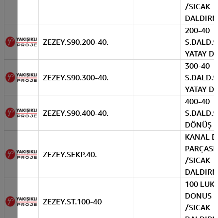
/SICAK
DALDIR
200-40
ZEZEY.S90.200-40.
S.DALD.9
YATAY D
300-40
ZEZEY.S90.300-40.
S.DALD.9
YATAY D
400-40
ZEZEY.S90.400-40.
S.DALD.9
DÖNÜŞ
KANAL E
PARÇASI
ZEZEY.SEKP.40.
/SICAK
DALDIR
100 LUK T
DONUS 
ZEZEY.ST.100-40
/SICAK