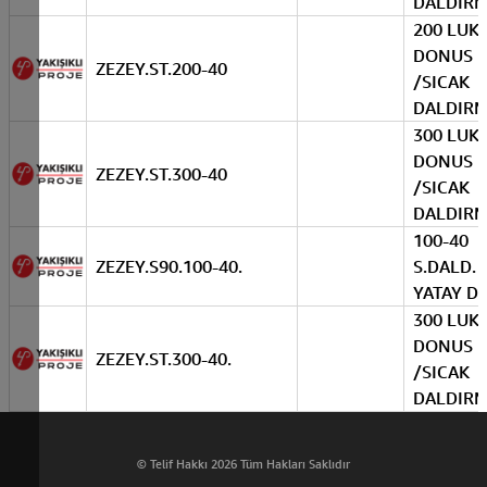
DALDIR
200 LUK 
DONUS 
ZEZEY.ST.200-40
/SICAK
DALDIR
300 LUK 
DONUS 
ZEZEY.ST.300-40
/SICAK
DALDIR
100-40
ZEZEY.S90.100-40.
S.DALD. 
YATAY D
300 LUK 
DONUS 
ZEZEY.ST.300-40.
/SICAK
DALDIR
© Telif Hakkı 2026 Tüm Hakları Saklıdır