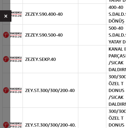
YATAY D
400-40
ZEZEY.S90.400-40
S.DALD.9
×
DÖNÜŞ
500-40
ZEZEY.S90.500-40
S.DALD.9
YATAY D
KANAL E
PARÇASI
ZEZEY.SEKP.40
/SICAK
DALDIR
300/300
ÖZEL T
ZEY.ST.300/300/200-40
DONUS 
/SICAK
DALDIR
300/300
ÖZEL T
ZEY.ST.300/300/200-40.
DONUS 