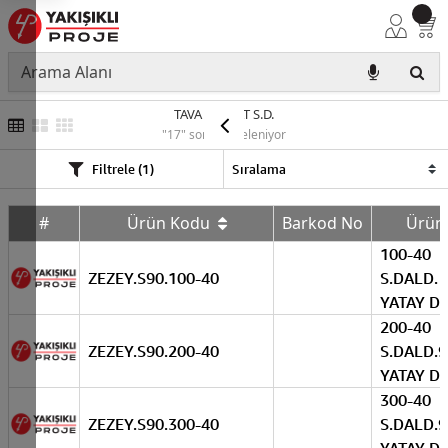
TAVA APARAT S.D.
"17" sonuç listeleniyor
Filtrele (1)
#
Ürün Kodu
Barkod No
Ürü
100-40
ZEZEY.S90.100-40
S.DALD. 
YATAY D
200-40
ZEZEY.S90.200-40
S.DALD.9
YATAY D
300-40
ZEZEY.S90.300-40
S.DALD.9