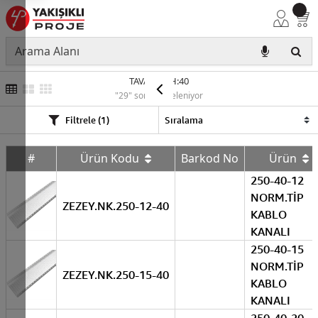
TAVA PRE H:40
"29" sonuç listeleniyor
Filtrele (1)
#
Ürün Kodu
Barkod No
Ürün
250-40-12
NORM.TİP
ZEZEY.NK.250-12-40
KABLO
KANALI
250-40-15
NORM.TİP
ZEZEY.NK.250-15-40
KABLO
KANALI