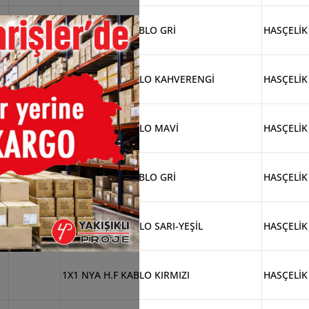
1X50 NYA H.F KABLO GRİ
HASÇELİK
1X1 NYA H.F KABLO KAHVERENGİ
HASÇELİK
1X6 NYA H.F KABLO MAVİ
HASÇELİK
1X95 NYA H.F KABLO GRİ
HASÇELİK
1X6 NYA H.F KABLO SARI-YEŞİL
HASÇELİK
1X1 NYA H.F KABLO KIRMIZI
HASÇELİK