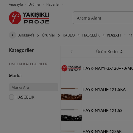
Anasayfa
Ürünler
Haberler
Anasayfa
Ürünler
KABLO
HASÇELİK
NA2XH
"1
Kategoriler
#
Ürün Kodu
ÖNCEKI KATEGORILER
HAYK-NAYY-3X120+70/M
Marka
HAYK-NYAHF-1X1,5KA
HASÇELİK
HAYK-NYAHF-1X1,5S
HAYK-NYAHF-1X35K