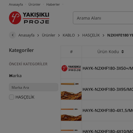
Anasayfa
Ürünler
Haberler
Anasayfa
Ürünler
KABLO
HASÇELİK
N2XHFE180 Y
Kategoriler
#
Ürün Kodu
ÖNCEKI KATEGORILER
HAYK-N2XHF180-3X50+/
Marka
HAYK-N2XHF180-3X95/M
HASÇELİK
HAYK-N2XHF180-4X1,5/M
HAYK-N2XHF180-4X10/M