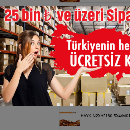
×
HAYK-N2XHF180-4X240/
HAYK-N2XHF180-4X4/M1
HAYK-N2XHF180-4X35/M
HAYK-N2XHF180-4X95/M
HAYK-N2XHF180-5X10/M
HAYK-N2XHF180-5X4/M0