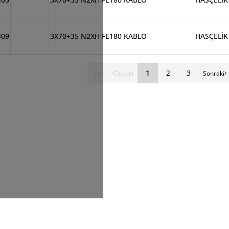
M09
3X70+35 N2XH FE180 KABLO
HASÇELİK
1
2
3
İlk
Önceki
Sonraki