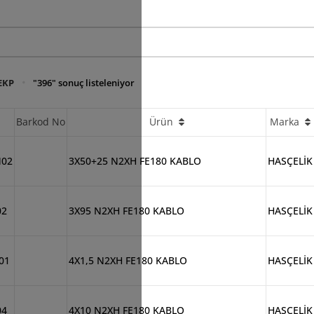
EKP
"396" sonuç listeleniyor
Barkod No
Ürün
Marka
M02
3X50+25 N2XH FE180 KABLO
HASÇELİK
02
3X95 N2XH FE180 KABLO
HASÇELİK
01
4X1,5 N2XH FE180 KABLO
HASÇELİK
04
4X10 N2XH FE180 KABLO
HASÇELİK