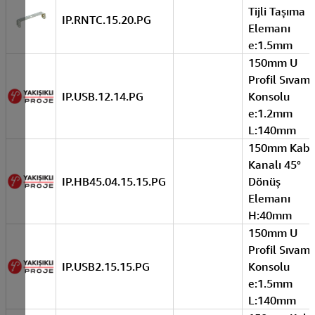
Tijli Taşıma
IP.RNTC.15.20.PG
Elemanı
e:1.5mm
150mm U
Profil Sıvam
IP.USB.12.14.PG
Konsolu
e:1.2mm
L:140mm
150mm Kabl
Kanalı 45°
IP.HB45.04.15.15.PG
Dönüş
Elemanı
H:40mm
150mm U
Profil Sıvam
IP.USB2.15.15.PG
Konsolu
e:1.5mm
L:140mm