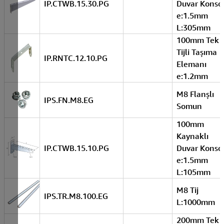
IP.CTWB.15.30.PG
Duvar Konso
e:1.5mm
L:305mm
100mm Tek
Tijli Taşıma
IP.RNTC.12.10.PG
Elemanı
e:1.2mm
M8 Flanşlı
IPS.FN.M8.EG
Somun
100mm
Kaynaklı
IP.CTWB.15.10.PG
Duvar Konso
e:1.5mm
L:105mm
M8 Tij
IPS.TR.M8.100.EG
L:1000mm
200mm Tek