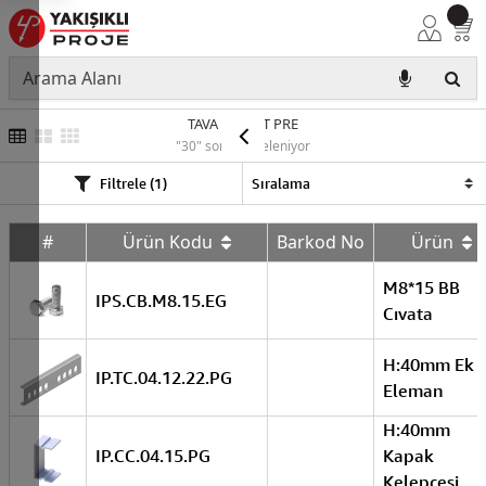
TAVA APARAT PRE
"30" sonuç listeleniyor
Filtrele (1)
#
Ürün Kodu
Barkod No
Ürün
M8*15 BB
IPS.CB.M8.15.EG
Cıvata
H:40mm Ek
IP.TC.04.12.22.PG
Eleman
H:40mm
IP.CC.04.15.PG
Kapak
Kelepçesi