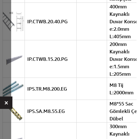
400mm
Kaynaklı
IP.CTWB.20.40.PG
Duvar Konso
e:2.0mm
L:405mm
200mm
Kaynaklı
IP.CTWB.15.20.PG
Duvar Konso
e:1.5mm
L:205mm
M8 Tij
IPS.TR.M8.200.EG
L:2000mm
×
M8*55 Sac
IPS.SA.M8.55.EG
Gömlekli Çel
Dübel
300mm
Kaynaklı