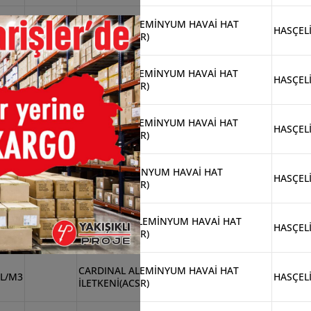
CARDINAL ALEMİNYUM HAVAİ HAT
L/M4
HASÇEL
İLETKENİ(ACSR)
PATRIDGE ALEMİNYUM HAVAİ HAT
M3
HASÇEL
İLETKENİ(ACSR)
PATRIDGE ALEMİNYUM HAVAİ HAT
M4
HASÇEL
İLETKENİ(ACSR)
DRAKE ALEMİNYUM HAVAİ HAT
M5
HASÇEL
İLETKENİ(ACSR)
PHEASANT ALEMİNYUM HAVAİ HAT
E/M5
HASÇEL
İLETKENİ(ACSR)
CARDINAL ALEMİNYUM HAVAİ HAT
L/M3
HASÇEL
İLETKENİ(ACSR)