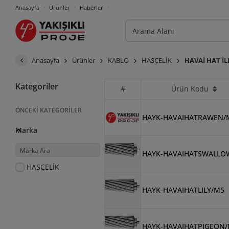
Anasayfa
Ürünler
Haberler
Anasayfa
Ürünler
KABLO
HASÇELİK
HAVAİ HAT İ
Kategoriler
#
Ürün Kodu
ÖNCEKI KATEGORILER
HAYK-HAVAIHATRAWEN/
Marka
HAYK-HAVAIHATSWALLO
HASÇELİK
HAYK-HAVAIHATLILY/M5
HAYK-HAVAIHATPIGEON