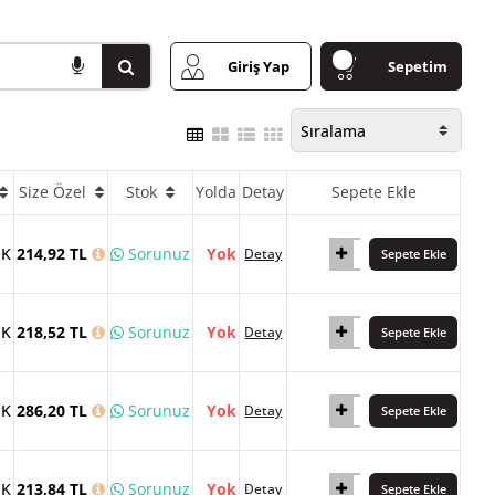
Giriş Yap
Sepetim
Size Özel
Stok
Yolda
Detay
Sepete Ekle
İK
214,92 TL
Sorunuz
Yok
Detay
Sepete Ekle
İK
218,52 TL
Sorunuz
Yok
Detay
Sepete Ekle
İK
286,20 TL
Sorunuz
Yok
Detay
Sepete Ekle
İK
213,84 TL
Sorunuz
Yok
Detay
Sepete Ekle