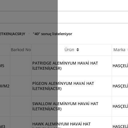
LETKEN(ACSR)Y
"40" sonuç listeleniyor
Barkod No
Ürün
Marka
PATRIDGE ALEMİNYUM HAVAİ HAT
M5
HASÇEL
İLETKENİ(ACSR)
PİGEON ALEMİNYUM HAVAİ HAT
W/M2
HASÇEL
İLETKENİ(ACSR)
SWALLOW ALEMİNYUM HAVAİ HAT
HASÇEL
İLETKENİ(ACSR)
HAWK ALEMİNYUM HAVAİ HAT
/M3
HASÇEL