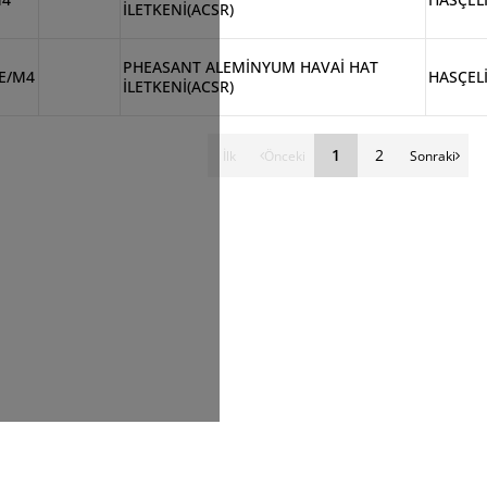
İLETKENİ(ACSR)
PHEASANT ALEMİNYUM HAVAİ HAT
E/M4
HASÇEL
İLETKENİ(ACSR)
1
2
İlk
Önceki
Sonraki