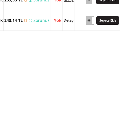
İK
243,14 TL
Sorunuz
Yok
Detay
Sepete Ekle