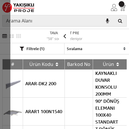
TAVA APARAT PRE
"58" sonuç listeleniyor
Filtrele (1)
#
Ürün Kodu
Barkod No
Ürün
KAYNAKLI
DUVAR
ARAR-DK2 200
KONSOLU
200MM
90° DÖNÜŞ
ELEMANI
ARAR1 100N1540
100X40
STANDART