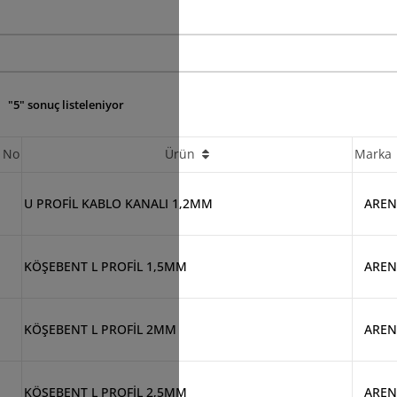
"5" sonuç listeleniyor
 No
Ürün
Marka
U PROFİL KABLO KANALI 1,2MM
AREN
KÖŞEBENT L PROFİL 1,5MM
AREN
KÖŞEBENT L PROFİL 2MM
AREN
KÖŞEBENT L PROFİL 2,5MM
AREN